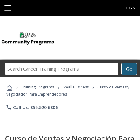
☰
LOGIN
Search
Go
Career
Training
›
›
›
Programs
Training Programs
Small Business
Curso de Ventas y
Negociación Para Emprendedores
phone
Call Us: 855.520.6806
Curso de Ventas y Negociación Para