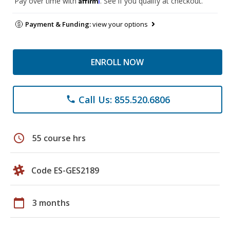
Pay over time with
. See if you qualify at checkout.
Payment & Funding:
view your options
ENROLL NOW
Call Us: 855.520.6806
phone
schedule
55 course hrs
Code ES-GES2189
calendar_today
3 months